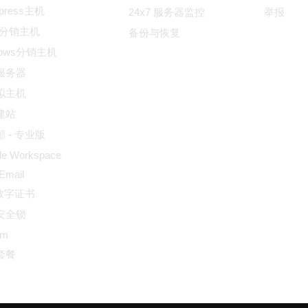
dpress主机
24x7 服务器监控
举报
ux分销主机
备份与恢复
dows分销主机
服务器
拟主机
建站
 - 专业版
le Workspace
 Email
L数字证书
安全锁
um
套餐