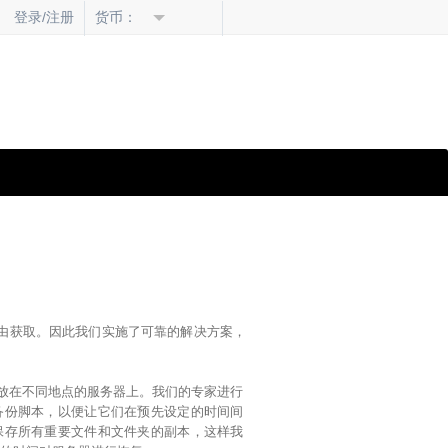
货币：
登录/注册
自由获取。因此我们实施了可靠的解决方案，
存放在不同地点的服务器上。我们的专家进行
备份脚本，以便让它们在预先设定的时间间
保存所有重要文件和文件夹的副本，这样我