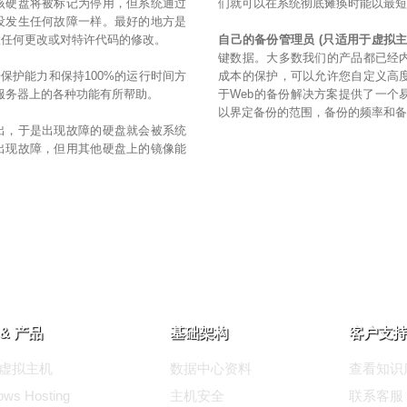
该硬盘将被标记为停用，但系统通过
们就可以在系统彻底瘫痪时能以最
没发生任何故障一样。最好的地方是
做任何更改或对特许代码的修改。
自己的备份管理员 (只适用于虚拟主
键数据。大多数我们的产品都已经
据保护能力和保持100%的运行时间方
成本的保护，可以允许您自定义高
高服务器上的各种功能有所帮助。
于Web的备份解决方案提供了一个
以界定备份的范围，备份的频率和
出，于是出现故障的硬盘就会被系统
出现故障，但用其他硬盘上的镜像能
& 产品
基础架构
客户支持
ux虚拟主机
数据中心资料
查看知识
ows Hosting
主机安全
联系客服