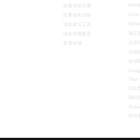
Wor
批量域名注册
Lin
批量域名转移
Win
域名建议工具
独立
域名免费服务
云虚
查看促销
自助
全球邮
Goog
Titan
SS
网站
Xciti
组合