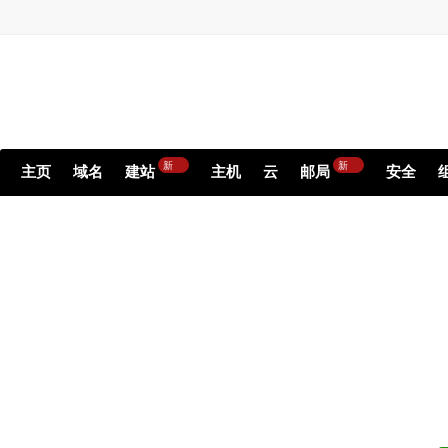
新
新
主页
域名
建站
主机
云
邮局
安全
确保
永不丢失任何