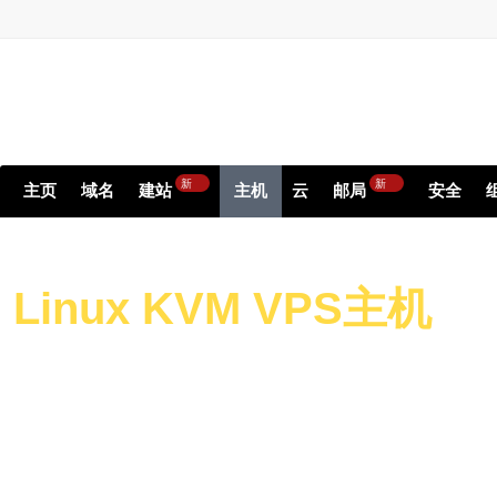
新
新
主页
域名
建站
主机
云
邮局
安全
Linux
KVM VPS主机
High-performance Serve
Websites & Application
High-performance NVMe