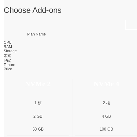
Choose Add-ons
Plan Name
CPU
RAM
Storage
带宽
IP(s)
Tenure
Price
NVMe 2
NVMe 4
1 核
2 核
2 GB
4 GB
50 GB
100 GB