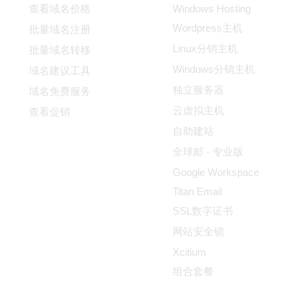
查看域名价格
Windows Hosting
Wordpress主机
350 GB
400 GB
批量域名注册
Linux分销主机
批量域名转移
5 TB
6 TB
Windows分销主机
域名建议工具
1
1
独立服务器
域名免费服务
云虚拟主机
查看促销
自助建站
$
全球邮 - 专业版
$
50.00
60.00
/月
/月
Google Workspace
Titan Email
添加
添加
SSL数字证书
网站安全锁
Xcitium
If not satisfied, get your mo
组合套餐