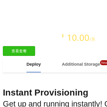
即时开通
Full Root Access
Starts at just
10.00
$
/月
查看套餐
Ne
Deploy
Additional Storage
Instant Provisioning
Get up and running instantly! 