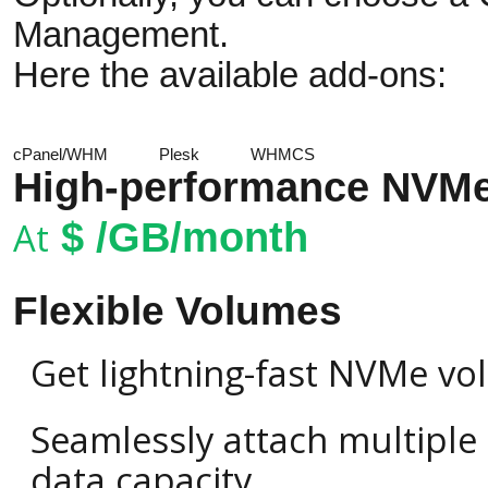
Management.
Here the available add-ons:
cPanel/WHM
Plesk
WHMCS
High-performance NVMe
At
$
/GB/month
Flexible Volumes
Get lightning-fast NVMe vo
Seamlessly attach multipl
data capacity