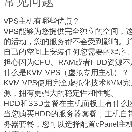
常见问题
5 TB
6 TB
VPS主机有哪些优点？
1
1
VPS能够为您提供完全独立的空间，
的活动，您的服务都不会受到影响。并
自己的空间上安装任何您需要的程序。
$
$
50.00
60.00
/月
/月
担心因为CPU、RAM或者HDD资源
什么是KVM VPS（虚拟专用主机）？
添加
添加
KVM VPS使用完全虚拟化技术KV
源，拥有更强大的稳定性和性能。
NVMe 2
NVMe 4
HDD和SSD套餐在主机面板上有什么
当您购买HDD的服务器套餐，主机自带
1 核
2 核
务器套餐，您可以选择配置cPanel主机
2 GB
4 GB