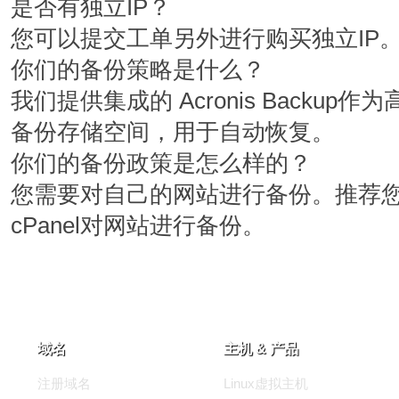
是否有独立IP？
50 GB
100 GB
您可以提交工单另外进行购买独立IP
1 TB
2 TB
你们的备份策略是什么？
1
1
我们提供集成的 Acronis Backup作
备份存储空间，用于自动恢复。
你们的备份政策是怎么样的？
$
$
10.00
20.00
/月
/月
您需要对自己的网站进行备份。推荐
cPanel对网站进行备份。
添加
添加
NVMe 12+
NVMe 16
域名
主机 & 产品
6 核
6 核
注册域名
Linux虚拟主机
12 GB
16 GB