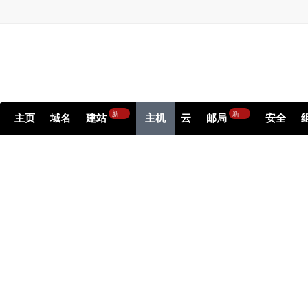
新
新
主页
域名
建站
主机
云
邮局
安全
Dedic
Get all the raw performance of the serv
Choose from high-performance NVMe pla
Get st