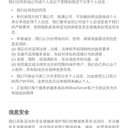
我们仅同其他公司或个人在以下受限的情况下分享个人信息：
我们征得您的同意
和代表我方的下属公司、附属公司、可信赖的商业团体或个人
来分享或处理个人信息。我们要求这些公司或个人必须是基于我们
的严格要求、按照隐私政策和适当的保密及安全措施来处理这些信
息。
本着诚信，我们认为合理地访问，使用，保留或披露这些信息
是必须的：
(a) 满足任何适用法律，法规，法律程序或强制性的政府要求，
(b) 实施可适用服务条款，包括对潜在的违规行为的调查，
(c) 侦查，预防，或强调欺诈，安全或技术性问题，或
(d) 按照规定或法律所允许的范围内保护用户，我们自己和公众个
人权利，所有权或安全保障免受伤害。
我们可能会与第三方共享部分非个人信息，比如按照人口统计
的用户的号码。这类信息无法单独用来确认个人。
正如我们每个服务的服务条款和MiraiServer客户主协议所允许
和描述的那样
信息安全
我们采取适当的安全措施来保护我们的数据免受非法访问、非法修
改及泄露或摧毁。这些包括对我们数据收集、储存、处理原则和安