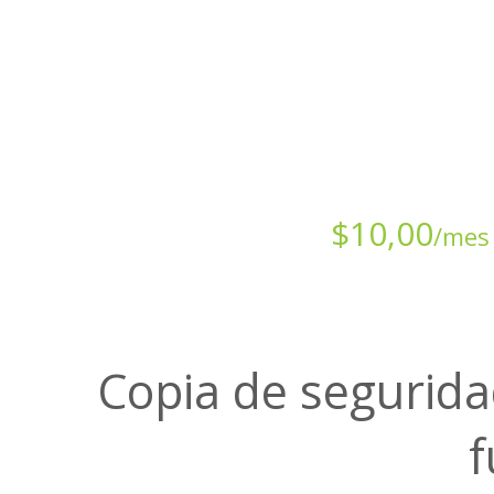
Todos los sitios web-grandes y peque
datos. La copia de seguridad en la n
sitio web al i
Comienza en sólo
$
10,00
/mes
Copia de segurida
f