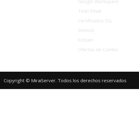
Google Workspace
Titan Email
Certificados SSL
Sitelock
Xcitium
Ofertas de Combo
Copyright © MiraiServer. Todos los derechos reservados