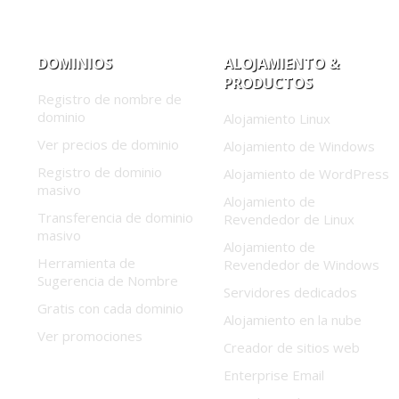
DOMINIOS
ALOJAMIENTO &
PRODUCTOS
Registro de nombre de
dominio
Alojamiento Linux
Ver precios de dominio
Alojamiento de Windows
Registro de dominio
Alojamiento de WordPress
masivo
Alojamiento de
Transferencia de dominio
Revendedor de Linux
masivo
Alojamiento de
Herramienta de
Revendedor de Windows
Sugerencia de Nombre
Servidores dedicados
Gratis con cada dominio
Alojamiento en la nube
Ver promociones
Creador de sitios web
Enterprise Email