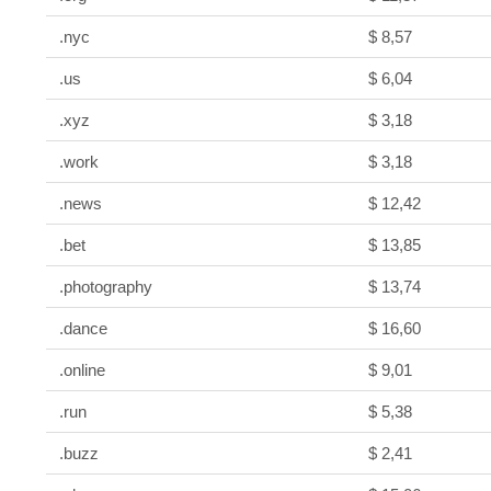
.nyc
$ 8,57
.us
$ 6,04
.xyz
$ 3,18
.work
$ 3,18
.news
$ 12,42
.bet
$ 13,85
.photography
$ 13,74
.dance
$ 16,60
.online
$ 9,01
.run
$ 5,38
.buzz
$ 2,41