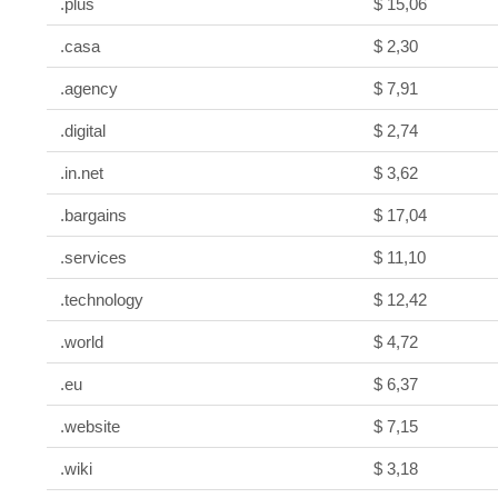
.plus
$ 15,06
.casa
$ 2,30
.agency
$ 7,91
.digital
$ 2,74
.in.net
$ 3,62
.bargains
$ 17,04
.services
$ 11,10
.technology
$ 12,42
.world
$ 4,72
.eu
$ 6,37
.website
$ 7,15
.wiki
$ 3,18