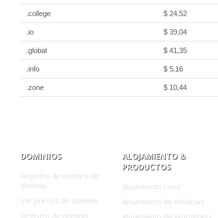
.college
$ 24,52
.io
$ 39,04
.global
$ 41,35
.info
$ 5,16
.zone
$ 10,44
DOMINIOS
ALOJAMIENTO &
PRODUCTOS
Registro de nombre de
dominio
Alojamiento Linux
Ver precios de dominio
Alojamiento de Windows
Registro de dominio
Alojamiento de WordPress