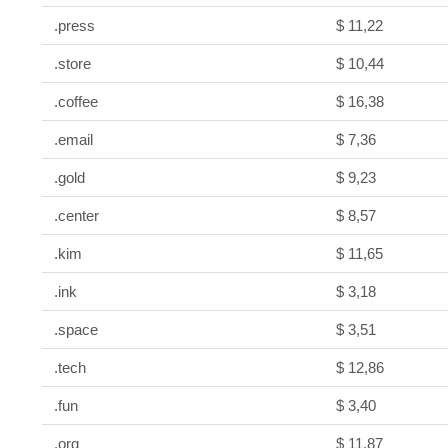
.press
$ 11,22
.store
$ 10,44
.coffee
$ 16,38
.email
$ 7,36
.gold
$ 9,23
.center
$ 8,57
.kim
$ 11,65
.ink
$ 3,18
.space
$ 3,51
.tech
$ 12,86
.fun
$ 3,40
.org
$ 11,87