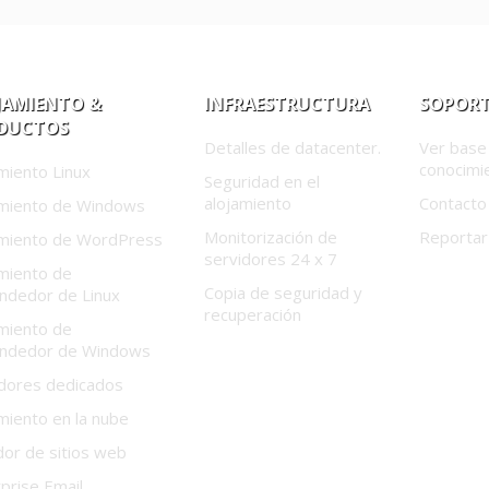
JAMIENTO &
INFRAESTRUCTURA
SOPORT
DUCTOS
Detalles de datacenter.
Ver base
conocimi
miento Linux
Seguridad en el
alojamiento
Contacto
amiento de Windows
Monitorización de
Reportar
amiento de WordPress
servidores 24 x 7
miento de
Copia de seguridad y
ndedor de Linux
recuperación
miento de
ndedor de Windows
idores dedicados
miento en la nube
or de sitios web
prise Email