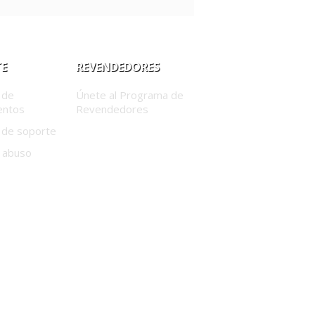
E
REVENDEDORES
 de
Únete al Programa de
entos
Revendedores
 de soporte
 abuso