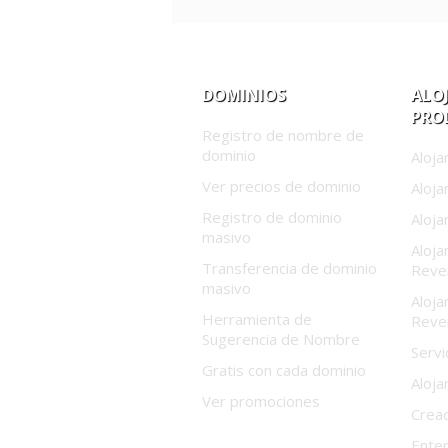
DOMINIOS
ALO
PRO
Registro de nombre de
dominio
Aloja
Ver precios de dominio
Aloj
Registro de dominio
Aloj
masivo
Aloja
Transferencia de dominio
Reve
masivo
Aloja
Herramienta de
Reve
Sugerencia de Nombre
Serv
Gratis con cada dominio
Aloja
Ver promociones
Cread
Enter