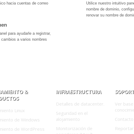
nico hacia cuentas de correo
Utilice nuestro intuitivo pa
nombre de dominio, configur
renovar su nombre de domin
men
anel para ayudarle a registrar,
os cambios a varios nombres
JAMIENTO &
INFRAESTRUCTURA
SOPORT
DUCTOS
Detalles de datacenter.
Ver base
conocimi
miento Linux
Seguridad en el
alojamiento
Contacto
amiento de Windows
Monitorización de
Reportar
amiento de WordPress