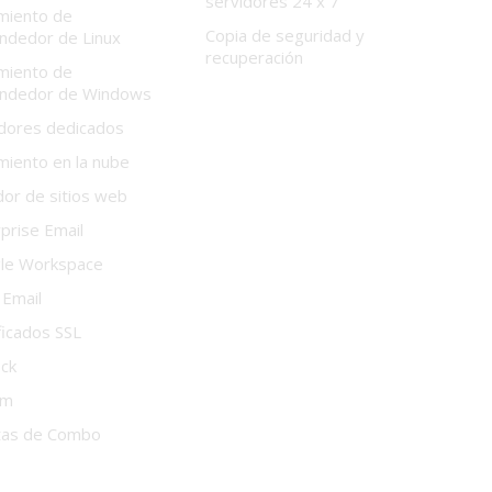
servidores 24 x 7
miento de
Copia de seguridad y
ndedor de Linux
recuperación
miento de
ndedor de Windows
idores dedicados
miento en la nube
or de sitios web
prise Email
le Workspace
 Email
ficados SSL
ock
um
tas de Combo