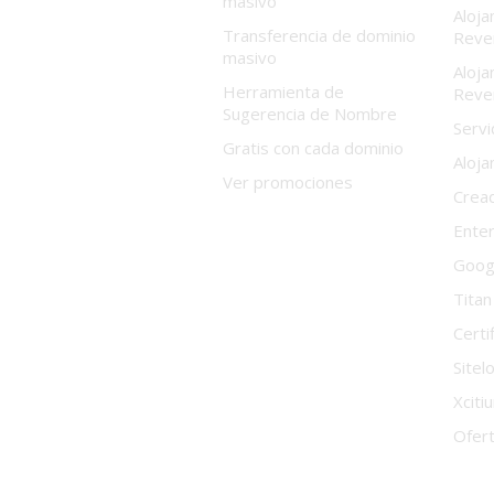
masivo
Aloja
Transferencia de dominio
Reve
masivo
Aloja
Herramienta de
Reve
Sugerencia de Nombre
Serv
Gratis con cada dominio
Aloja
Ver promociones
Cread
Enter
Goog
Titan
Certi
Sitel
Xciti
Ofer