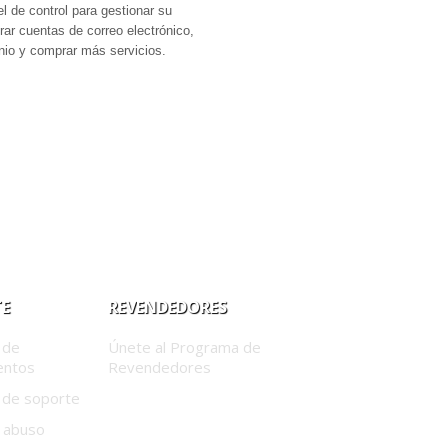
nel de control para gestionar su
ar cuentas de correo electrónico,
io y comprar más servicios.
E
REVENDEDORES
 de
Únete al Programa de
entos
Revendedores
 de soporte
 abuso