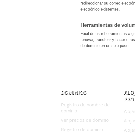
redireccionar su correo electró
electrónico existentes.
Herramientas de volu
Fácil de usar herramientas a gr
renovar, transferir y hacer otr
de dominio en un solo paso
DOMINIOS
ALO
PRO
Registro de nombre de
dominio
Aloja
Ver precios de dominio
Aloj
Registro de dominio
Aloj