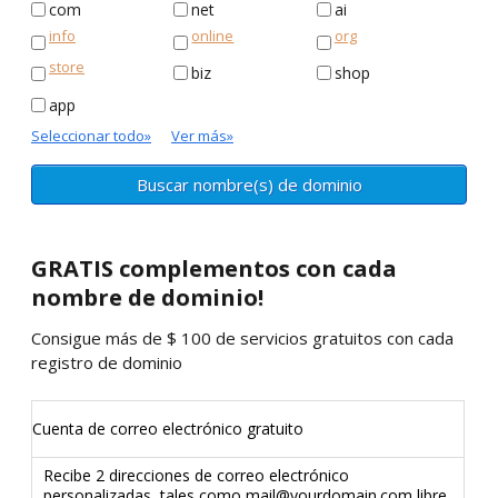
com
net
ai
info
online
org
store
biz
shop
app
Seleccionar todo
»
Ver más
»
GRATIS
complementos con cada
nombre de dominio!
Consigue más de $ 100 de servicios gratuitos con cada
registro de dominio
Cuenta de correo electrónico gratuito
Recibe 2 direcciones de correo electrónico
personalizadas, tales como
mail@yourdomain.com
libre