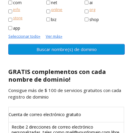
com
net
ai
info
online
org
store
biz
shop
app
Seleccionar todo
»
Ver más
»
GRATIS
complementos con cada
nombre de dominio!
Consigue más de $ 100 de servicios gratuitos con cada
registro de dominio
Cuenta de correo electrónico gratuito
Recibe 2 direcciones de correo electrónico
personalizadas, tales como
mail@yourdomain.com
libre