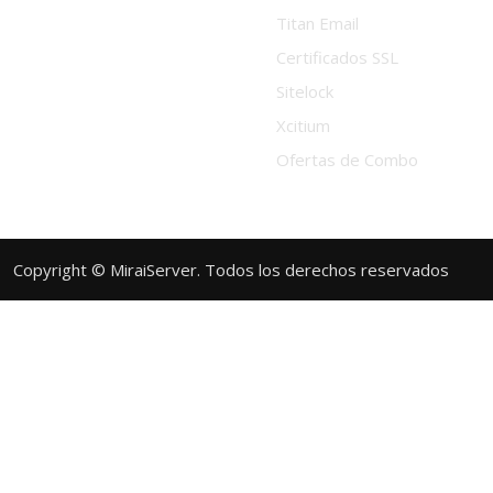
Titan Email
Certificados SSL
Sitelock
Xcitium
Ofertas de Combo
Copyright © MiraiServer. Todos los derechos reservados