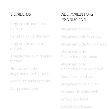
DOMINIOS
ALOJAMIENTO &
PRODUCTOS
Registro de nombre de
dominio
Alojamiento Linux
Ver precios de dominio
Alojamiento de Windows
Registro de dominio
Alojamiento de WordPress
masivo
Alojamiento de
Transferencia de dominio
Revendedor de Linux
masivo
Alojamiento de
Herramienta de
Revendedor de Windows
Sugerencia de Nombre
Servidores dedicados
Gratis con cada dominio
Alojamiento en la nube
Ver promociones
Creador de sitios web
Enterprise Email
Google Workspace