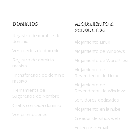
DOMINIOS
ALOJAMIENTO &
PRODUCTOS
Registro de nombre de
dominio
Alojamiento Linux
Ver precios de dominio
Alojamiento de Windows
Registro de dominio
Alojamiento de WordPress
masivo
Alojamiento de
Transferencia de dominio
Revendedor de Linux
masivo
Alojamiento de
Herramienta de
Revendedor de Windows
Sugerencia de Nombre
Servidores dedicados
Gratis con cada dominio
Alojamiento en la nube
Ver promociones
Creador de sitios web
Enterprise Email