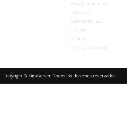
Google Workspace
Titan Email
Certificados SSL
Sitelock
Xcitium
Ofertas de Combo
Copyright © MiraiServer. Todos los derechos reservados