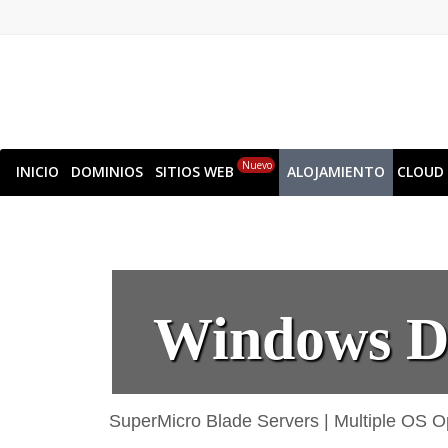
Nuevo
INICIO
DOMINIOS
SITIOS WEB
ALOJAMIENTO
CLOUD
Windows De
SuperMicro Blade Servers
|
Multiple OS O